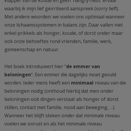
klapper van de koude en geen ‘hangry-ness’ ervaar
waarbij ik mijn lief geïrriteerd aanspreek (sorry lief!).
Met andere woorden: we voelen ons optimaal wanneer
onze lichaamssystemen in balans zijn. Daar vallen niet
enkel prikkels als honger, koude, of dorst onder maar
ook onze behoeftes rond vrienden, familie, werk,
gemeenschap en natuur.
Het boek introduceert hier “
de emmer van
beloningen
“. Een emmer die dagelijks moet gevuld
worden. Ieder mens heeft een
minimaal
niveau van die
beloningen nodig (onthoud hierbij dat men onder
beloningen ook dingen verstaat als honger of dorst
stillen, contact met familie, nood aan beweging, …).
Wanneer het blijft steken onder dat minimale niveau
voelen we onrust en als het minimale niveau