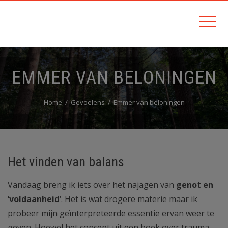
EMMER VAN BELONINGEN
Home
Gevoelens
Emmer van beloningen
Het vinden van balans
Vandaag breng ik iets over het najagen van
genot en
‘voldaanheid
‘. Het is wat drogere materie maar ik
probeer mijn geïnterpreteerde essentie ervan weer te
geven. Hoewel het concept uit een boek over trauma