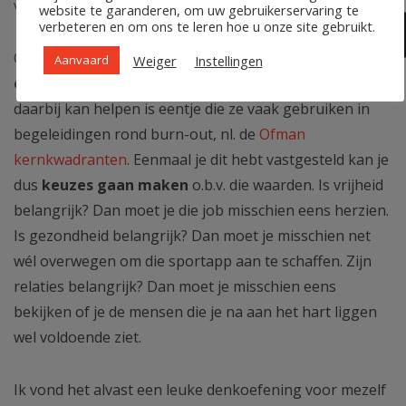
vriendelijkheid, liefde, en veiligheid.
website te garanderen, om uw gebruikerservaring te
verbeteren en om ons te leren hoe u onze site gebruikt.
Om het jezelf niet te ingewikkeld te maken, kan je best
Weiger
Instellingen
Aanvaard
een top 5
maken om naar te leven. Een oefening die
daarbij kan helpen is eentje die ze vaak gebruiken in
begeleidingen rond burn-out, nl. de
Ofman
kernkwadranten
. Eenmaal je dit hebt vastgesteld kan je
dus
keuzes gaan maken
o.b.v. die waarden. Is vrijheid
belangrijk? Dan moet je die job misschien eens herzien.
Is gezondheid belangrijk? Dan moet je misschien net
wél overwegen om die sportapp aan te schaffen. Zijn
relaties belangrijk? Dan moet je misschien eens
bekijken of je de mensen die je na aan het hart liggen
wel voldoende ziet.
Ik vond het alvast een leuke denkoefening voor mezelf