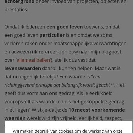
achtergrond
onder invloed van projecten, objecten en
prestaties.
Omdat ik iedereen
een goed leven
toewens, omdat
een goed leven
particulier
is en omdat we soms
verloren raken onder maatschappelijke verwachtingen
en adviezen (ik refereer opnieuw naar mijn blogpost
over ‘
allemaal ballen
‘), stel ik dus vast dat
levenswaarden
daarbij kunnen helpen. Maar wat is
dat nu eigenlijk feitelijk? Een waarde is “
een
richtinggevend principe dat belangrijk wordt geacht
*”. Het
geeft dus vorm aan ons gedrag. Als je eerlijkheid
vooropstelt als waarde, dan is het gekoppelde gedrag
‘niet liegen’. Wist-je-datje: de
10 meest voorkomende
waarden
wereldwijd zijn vrijheid, eerlijkheid, respect,
verdraagzaamheid, rechtvaardigheid, gelijkheid, vrede,
Wij maken gebruik van cookies om de werking van onze