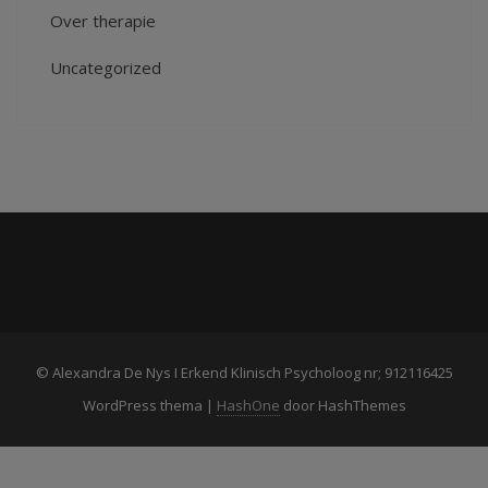
Over therapie
Uncategorized
© Alexandra De Nys I Erkend Klinisch Psycholoog nr; 912116425
WordPress thema
|
HashOne
door HashThemes