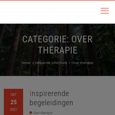
CATEGORIE:
OVER
THERAPIE
Home
Helpende schrijfsels
Over therapie
Inspirerende
OKT
begeleidingen
25
2021
Over therapie