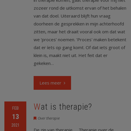
in therapie komen, gaat therapie voor mij niet
zozeer rond de uitkomst ervan of het behalen
van dat doel. Uiteraard blijft hun vraag
doorheen de gesprekken in mijn achterhoofd
zitten, maar het draait vooral ook om dat wat
we ‘proces’ noemen. 'Proces' maken betekent
dat er íets op gang komt. Of dat iets groot of
klein is, maakt niet uit. Het feit dat er
gekeken…
Lees meer
Wat is therapie?
FEB
13
Over therapie
2021
De zin van therapie... Therapie over de