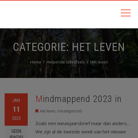
CATEGORIE:
HET LEVEN
Home
Helpende schrijfsels
Het leven
Mindmappend 2023 in
JAN
11
Het leven
,
Uncategorized
2023
Zoals een nieuwjaarsbrief maar dan anders…
GEEN
We zijn al de tweede week van het nieuwe
REACTIES