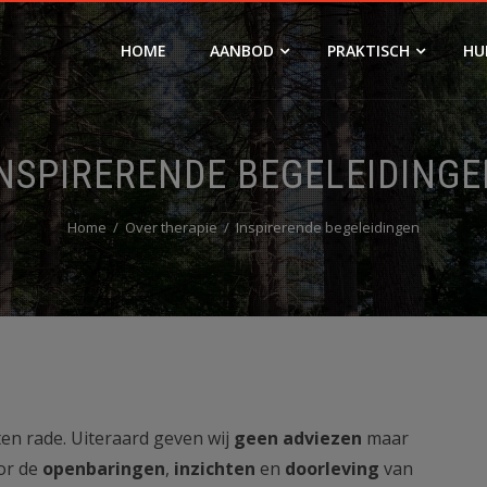
HOME
AANBOD
PRAKTISCH
HU
NSPIRERENDE BEGELEIDING
Home
Over therapie
Inspirerende begeleidingen
ten rade. Uiteraard geven wij
geen
adviezen
maar
or de
openbaringen
,
inzichten
en
doorleving
van