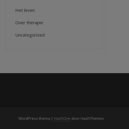
Het leven
Over therapie
Uncategorized
WordPress thema
|
HashOne
door HashThemes