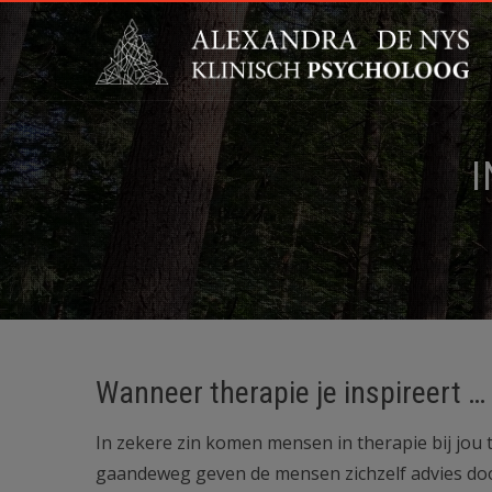
I
Wanneer therapie je inspireert …
In zekere zin komen mensen in therapie bij jou 
gaandeweg geven de mensen zichzelf advies do