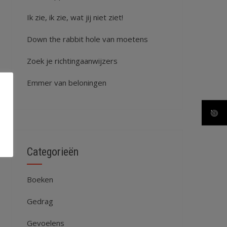
Ik zie, ik zie, wat jij niet ziet!
Down the rabbit hole van moetens
Zoek je richtingaanwijzers
Emmer van beloningen
Categorieën
Boeken
Gedrag
Gevoelens