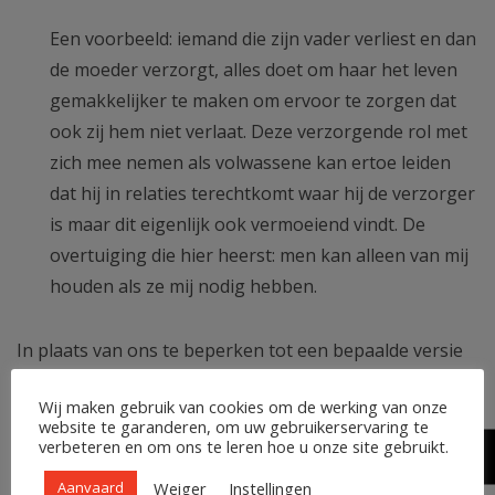
Een voorbeeld: iemand die zijn vader verliest en dan
de moeder verzorgt, alles doet om haar het leven
gemakkelijker te maken om ervoor te zorgen dat
ook zij hem niet verlaat. Deze verzorgende rol met
zich mee nemen als volwassene kan ertoe leiden
dat hij in relaties terechtkomt waar hij de verzorger
is maar dit eigenlijk ook vermoeiend vindt. De
overtuiging die hier heerst: men kan alleen van mij
houden als ze mij nodig hebben.
In plaats van ons te beperken tot een bepaalde versie
van onszelf, is het goed om te erkennen dat ieder van
Wij maken gebruik van cookies om de werking van onze
ons een
hele familie
aan rollen in zich heeft. Er is een
website te garanderen, om uw gebruikerservaring te
deel in ons die kinderachtig is, een deel die speels is,
verbeteren en om ons te leren hoe u onze site gebruikt.
een deel die rationeel is, een deel die zorgzaam is, een
Weiger
Instellingen
Aanvaard