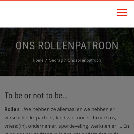
ONS ROLLENPATROON
Home
Gedrag
Ons rollenpatroon
To be or not to be…
Rollen
… We hebben ze allemaal en we hebben er
verschillende: partner, kind van, ouder, broer/zus,
vriend(in), ondernemer, sportieveling, werknemer, … En