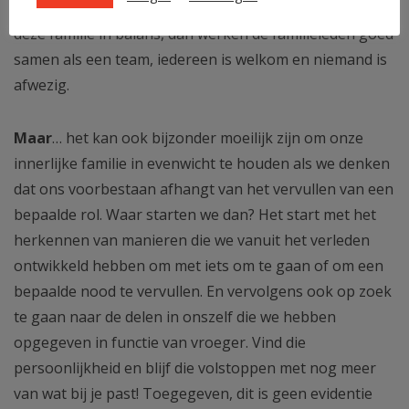
deel die bang is, … . The list goes on. Als wij vrij zijn, is
deze familie in balans, dan werken de familieleden goed
samen als een team, iedereen is welkom en niemand is
afwezig.
Maar
… het kan ook bijzonder moeilijk zijn om onze
innerlijke familie in evenwicht te houden als we denken
dat ons voorbestaan afhangt van het vervullen van een
bepaalde rol. Waar starten we dan? Het start met het
herkennen van manieren die we vanuit het verleden
ontwikkeld hebben om met iets om te gaan of om een
bepaalde nood te vervullen. En vervolgens ook op zoek
te gaan naar de delen in onszelf die we hebben
opgegeven in functie van vroeger. Vind die
persoonlijkheid en blijf die volstoppen met nog meer
van wat bij je past! Toegegeven, dit is geen evidentie